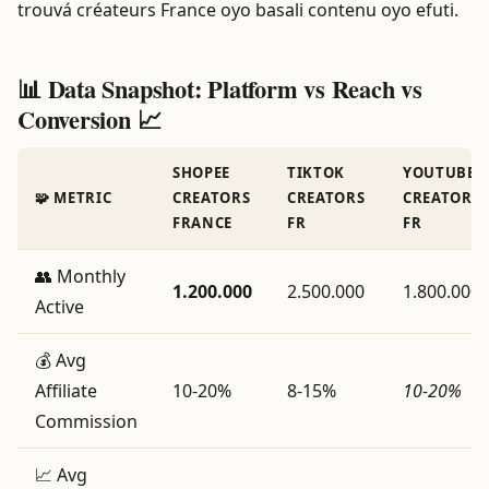
trouvá créateurs France oyo basali contenu oyo efuti.
📊 Data Snapshot: Platform vs Reach vs
Conversion 📈
SHOPEE
TIKTOK
YOUTUBE
🧩 METRIC
CREATORS
CREATORS
CREATORS
FRANCE
FR
FR
👥 Monthly
1.200.000
2.500.000
1.800.000
Active
💰 Avg
Affiliate
10‑20%
8‑15%
10‑20%
Commission
📈 Avg