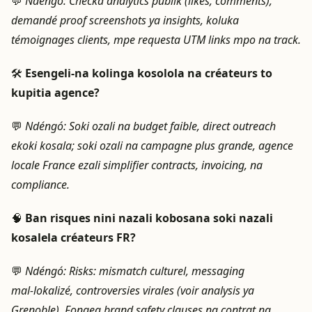
💬
Ndéngó:
Checka analytics publik (likes, comments),
demandé proof screenshots ya insights, koluka
témoignages clients, mpe requesta UTM links mpo na track.
🛠️
Esengeli‑na kolinga kosolola na créateurs to
kupitia agence?
💬
Ndéngó:
Soki ozali na budget faible, direct outreach
ekoki kosala; soki ozali na campagne plus grande, agence
locale France ezali simplifier contracts, invoicing, na
compliance.
🧠
Ban risques nini nazali kobosana soki nazali
kosalela créateurs FR?
💬
Ndéngó:
Risks: mismatch culturel, messaging
mal‑lokalizé, controversies virales (voir analysis ya
Grenoble). Fongea brand safety clauses na contrat na