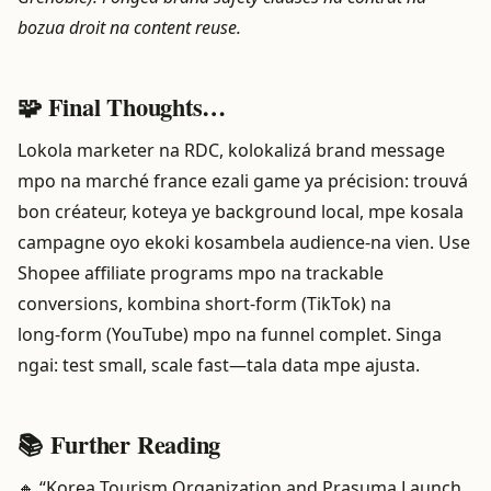
bozua droit na content reuse.
🧩 Final Thoughts…
Lokola marketer na RDC, kolokalizá brand message
mpo na marché france ezali game ya précision: trouvá
bon créateur, koteya ye background local, mpe kosala
campagne oyo ekoki kosambela audience‑na vien. Use
Shopee affiliate programs mpo na trackable
conversions, kombina short‑form (TikTok) na
long‑form (YouTube) mpo na funnel complet. Singa
ngai: test small, scale fast—tala data mpe ajusta.
📚 Further Reading
🔸 “Korea Tourism Organization and Prasuma Launch