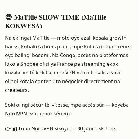
😎 MaTitie SHOW TIME (MaTitie
KOKWESA)
Naleki ngai MaTitie — moto oyo azali kosala growth
hacks, kobaluka bons plans, mpe koluka influençeurs
oyo balingi bosomi. Na Congo, accès na plateformes
lokola Shopee ofisi ya France pe streaming ekoki
kozala limité koleka, mpe VPN ekoki kosalisa soki
olingi kotala contenu to négocier directement na
créateurs.
Soki olingi sécurité, vitesse, mpe accès sûr — koyeba
NordVPN ezali choix sérieux.
👉
🔐 Loba NordVPN sikoyo
— 30‑jour risk‑free.