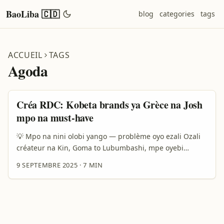
BaoLiba 🇨🇩
blog
categories
tags
ACCUEIL
TAGS
Agoda
Créa RDC: Kobeta brands ya Grèce na Josh
mpo na must-have
💡 Mpo na nini olobi yango — problème oyo ezali Ozali
créateur na Kin, Goma to Lubumbashi, mpe oyebi
botala: ba brands ya Grèce bazali na produits ya style,
9 SEPTEMBRE 2025
·
7 MIN
accessoires ya voyage, mpe must-haves oyo audience na
yo ebetaka. Osengi kozua contract mpo na kolakisa ba
must-haves na Josh — app oyo eyebani mingi na short-
video scene — kasi problème ezali: ndenge ya kosangisa
na brand moko ya Grèce, ndenge ya kosala pitch oyo