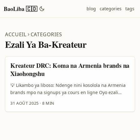
BaoLiba 🇨🇩
blog
categories
tags
ACCUEIL
CATEGORIES
Ezali Ya Ba-Kreateur
Kreateur DRC: Koma na Armenia brands na
Xiaohongshu
💡 Likambo ya liboso: Ndenge nini kosolola na Armenia
brands mpo na signups ya cours en ligne Oyo ezali
yango — oza kreateur to consultant na DRC oyo azali
31 AOÛT 2025
·
8 MIN
kosala contenu mpo na cours en ligne, mpe oyebi ete
Armenia brands (design, tech, academie oyo etali
Armenia) ezali marché oyo eza na potentiel ya koloba na
bade chine na Xiaohongshu. Mosala ezali simple:
koyeba ndenge platform esalaka, yango ndenge bazali