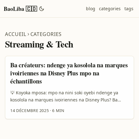
BaoLiba 🇨🇩
blog
categories
tags
ACCUEIL
CATEGORIES
Streaming & Tech
Ba créateurs: ndenge ya kosolola na marques
ivoiriennes na Disney Plus mpo na
échantillons
💡 Koyoka mposa: mpo na nini soki oyebi ndenge ya
kosolola na marques ivoiriennes na Disney Plus? Ba
créateurs na Kin, Gombe to Limete bazali na posa ya ba
14 DÉCEMBRE 2025
·
6 MIN
stratégies simples mpo bazwa échantillons gratuits toka
na marques oyo bazali kosala promotion to sponsoring
na plateformes lokola Disney Plus. Soki okomi kotala
yango na moto‑moto, intention ezali mingi: kozwa