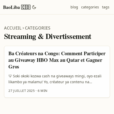
BaoLiba 🇨🇩
blog
categories
tags
ACCUEIL
CATEGORIES
Streaming & Divertissement
Ba Créateurs na Congo: Comment Participer
au Giveaway HBO Max au Qatar et Gagner
Gros
💡 Soki okoki kozwa cash na giveaways mingi, oyo ezali
likambo ya malamu! Yo, créateur ya contenu na
République Démocratique du Congo, okoki kozwa
27 JUILLET 2025
·
6 MIN
mbongo mpe visibilité mingi na giveaway oyo ya HBO
Max oyo ezali kosalema na Qatar. Soki olingi kokola ba
réseaux sociaux na yo, mpe kozwa ba opportunités
lokola livestreams, collaborations, na ba cadeaux