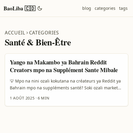
BaoLiba 🇨🇩
blog
categories
tags
ACCUEIL
CATEGORIES
Santé & Bien-Être
Yango na Makambo ya Bahrain Reddit
Creators mpo na Supplément Sante Mibale
💡 Mpo na nini ozali kokutana na créateurs ya Reddit ya
Bahrain mpo na suppléments santé? Soki ozali marketer
to entrepreneur na domaine ya santé, okoki kozwa
1 AOÛT 2025
·
6 MIN
likambo ya kosala partenariat na créateurs ya contenu
oyo bazali na influence na niche ya santé. Na yango,
ndenge ya kokutana na créateurs ya Reddit ya Bahrain
ezali likambo ya ntina mingi, pamba te Reddit ezali
plateforme oyo esalaka ndenge ya kokota na ba