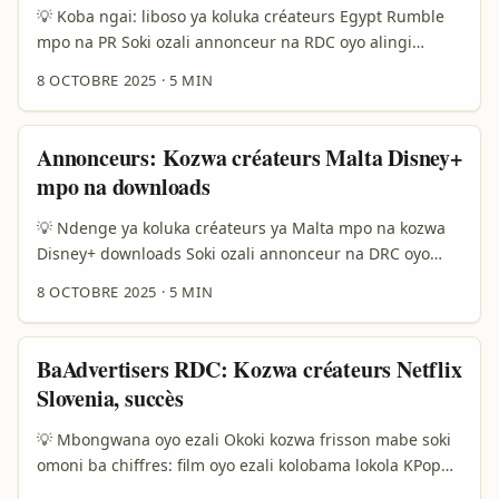
stratégie. ...
💡 Koba ngai: liboso ya koluka créateurs Egypt Rumble
mpo na PR Soki ozali annonceur na RDC oyo alingi
kosendá PR packages na ba créateurs oyo bazali na
8 OCTOBRE 2025
·
5 MIN
Egypt Rumble, oza na raison ya solo: Rumble ezali
plateforme oyo ekolisa reach ya vidéo, mpe Egypt eza
marché oyo ezali kobongwana na contenu local. Ba gros
Annonceurs: Kozwa créateurs Malta Disney+
événements lokola Esports World Cup oyo esalemi na
mpo na downloads
Riyadh mpe kolabana na big partenaires lokola IMG
emonisi ndenge esport na divertissement ezali kosala
💡 Ndenge ya koluka créateurs ya Malta mpo na kozwa
mainstream (Deadline). Ekoki kosepela ba créateurs
Disney+ downloads Soki ozali annonceur na DRC oyo
game / pop‑culture na Egypt — yango nde opportunité
ozali na mission ya kobakisa téléchargements ya Disney
8 OCTOBRE 2025
·
5 MIN
ya kovanda na PR smart. ...
Plus mpo na Malta, ozali na mboka ya solo: marché ya
creators ezali small, fragmented, pe digital tools ezali
lokola clé. Mpo na réussite, okoki te kosala outreach
BaAdvertisers RDC: Kozwa créateurs Netflix
générique — esengeli plan localisé, preuve sociale, mpe
Slovenia, succès
metrics concrets. ...
💡 Mbongwana oyo ezali Okoki kozwa frisson mabe soki
omoni ba chiffres: film oyo ezali kolobama lokola KPop
Demon Hunters esilaki na top ya Netflix na monde