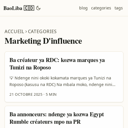
BaoLiba 🇨🇩
blog
categories
tags
ACCUEIL
CATEGORIES
Marketing D'influence
Ba créateur ya RDC: kozwa marques ya
Tunizi na Roposo
💡 Ndenge nini okoki kokamata marques ya Tunizi na
Roposo (kasusu na RDC) Na mbala moko, ndenge nini
yo, créateur ya contenu na Kin, Mbuji-Mayi to
21 OCTOBRE 2025
·
5 MIN
Lubumbashi, okoki kosangana na marques ya Tunisi na
Roposo mpo na kozwa visibilité mpe confiance? Mbala
mingi ba marques ya tourisme mpe hoteli bazali
Ba annonceurs: ndenge ya kozwa Egypt
kosepela na visibilité oyo influenceurs bamemi; tango
Rumble créateurs mpo na PR
nyonso ezali opportunité — kasi ezali besoin ya