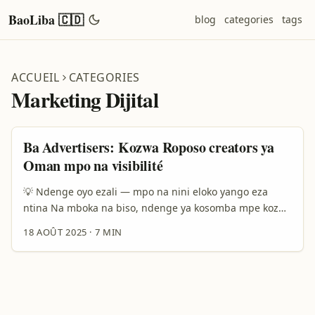
BaoLiba 🇨🇩
blog
categories
tags
ACCUEIL
CATEGORIES
Marketing Dijital
Ba Advertisers: Kozwa Roposo creators ya
Oman mpo na visibilité
💡 Ndenge oyo ezali — mpo na nini eloko yango eza
ntina Na mboka na biso, ndenge ya kosomba mpe kozwa
attention ya bato ezali kobongwana mingi. Ba
18 AOÛT 2025
·
7 MIN
plateformes ya social media ezali kosalelama mingi na
marché ya Middle East — kasi soki olingi kotonga
visibilité ya brand na Oman, otika te ndenge oyo ezali
kosala. Roposo, plateforme oyo ezalaki kolanda tendance
ya video short-form, ezali kokoba kozwa creators oyo