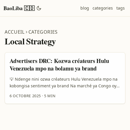
BaoLiba 🇨🇩
blog
categories
tags
ACCUEIL
CATEGORIES
Local Strategy
Advertisers DRC: Kozwa créateurs Hulu
Venezuela mpo na bolamu ya brand
💡 Ndenge nini ozwa créateurs Hulu Venezuela mpo na
kobongisa sentiment ya brand Na marché ya Congo oyo
koluka authenticité ezali makambu ya ngonga, koluka
6 OCTOBRE 2025
·
5 MIN
créateurs oyo bavandi Venezuela mpo na campagne oyo
ekokisa sentiment ya brand ezali stratégie inteligente.
Soki osali advertising oyo etondi na émotions, audience
ya Latino-Amérique mpe diaspora venezuelienne ekoki
kobendisa message na positif — ndenge Gustavo Penna