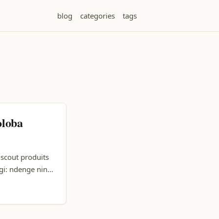
blog
categories
tags
oloba
-scout produits
gi: ndenge nini
 oyo ezali
yango), kasi ba-
a ya Europe,
zali komona