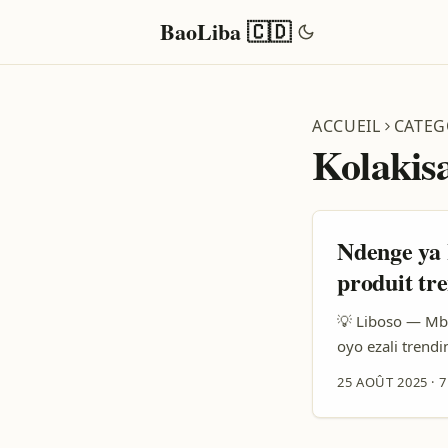
BaoLiba 🇨🇩
ACCUEIL
CATEG
Kolakis
Ndenge ya 
produit tr
💡 Liboso — Mbo
oyo ezali trendi
okoki koyoka br
25 AOÛT 2025
·
7
simpl: eBay ezal
brands ya Grèce
bazali na polic