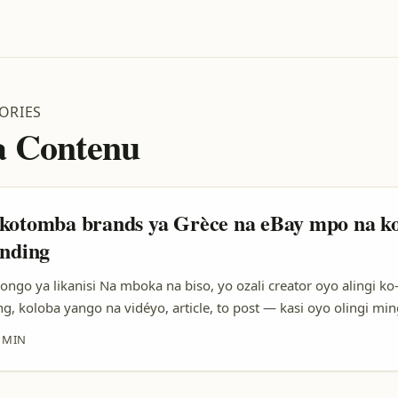
ORIES
a Contenu
kotomba brands ya Grèce na eBay mpo na k
ending
ngo ya likanisi Na mboka na biso, yo ozali creator oyo alingi ko
ng, koloba yango na vidéyo, article, to post — kasi oyo olingi min
ands ya Grèce oyo bazali na eBay mpo na kosala review? Problem
 MIN
i marketplace makasi mingi (eBay Company Profile ezali klarifier 
 bazali mingi na boutiques oyo ezali international; baza na mbok
y oyo ekoki kozala bulemi na contact direct. Ba-creator na RDC ba