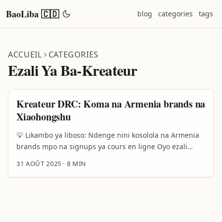
BaoLiba 🇨🇩
blog
categories
tags
ACCUEIL
CATEGORIES
Ezali Ya Ba-Kreateur
Kreateur DRC: Koma na Armenia brands na
Xiaohongshu
💡 Likambo ya liboso: Ndenge nini kosolola na Armenia
brands mpo na signups ya cours en ligne Oyo ezali
yango — oza kreateur to consultant na DRC oyo azali
31 AOÛT 2025
·
8 MIN
kosala contenu mpo na cours en ligne, mpe oyebi ete
Armenia brands (design, tech, academie oyo etali
Armenia) ezali marché oyo eza na potentiel ya koloba na
bade chine na Xiaohongshu. Mosala ezali simple:
koyeba ndenge platform esalaka, yango ndenge bazali