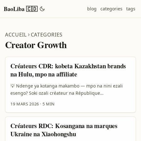
BaoLiba 🇨🇩
blog
categories
tags
ACCUEIL
CATEGORIES
Creator Growth
Créateurs CDR: kobeta Kazakhstan brands
na Hulu, mpo na affiliate
💡 Ndenge ya kotanga makambo — mpo na nini ezali
esengo? Soki ozali créateur na République
démocratique du Congo mpe oluki kosomba
19 MARS 2026
·
5 MIN
collaboration na ba-brand ya Kazakhstan mpe kosalela
Hulu mpo na promouvoir ba-produits affiliate, yango
ezali bizaleli oyo esengeli stratégie ya précision. Mingi
Créateurs RDC: Kosangana na marques
ba-brand ya Kazakhstan ezali koluka visibilité
Ukraine na Xiaohongshu
internationale — tourisme, produits tech, mode — mpe