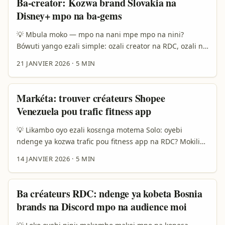
Ba-creator: Kozwa brand Slovakia na
(source: Meesho reference content) emonisi ndenge
Disney+ mpo na ba-gems
commerce oyo etali créateurs mingi ekoki kopesa
conversion mingi — single short vidéo oyo ekomi viral
💡 Mbula moko — mpo na nani mpe mpo na nini?
ekoki koboma stock. yango emonisi opportunité kino na
Bówuti yango ezali simple: ozali creator na RDC, ozali na
Afrique francophone. ...
video travel, culture, oba food content — olingi kosalela
21 JANVIER 2026
·
5 MIN
platform ya streaming mpo na kobomba attention ya
brand ya Slovakia oyo bazali na Disney Plus. Soki olobi
“hidden local gems”, ozali koloba makambo oyo eyebani
Markéta: trouver créateurs Shopee
te mingi, paysages ya kaka, recettes ya ba-grand-mère,
Venezuela pou trafic fitness app
histories oyo ezali koloba. ...
💡 Likambo oyo ezali kosɛnga motema Solo: oyebi
ndenge ya kozwa trafic pou fitness app na RDC? Mokili
ezali global—créateurs e‑commerce na Latin America
14 JANVIER 2026
·
5 MIN
(incl. Venezuela) base na Shopee pe marketplaces mingi
basalaka contenu oyo esalaka reach. Soki ozali
advertiser, osengeli koluka créateurs oyo bafandi na
Ba créateurs RDC: ndenge ya kobeta Bosnia
audiencia ya sport, wellness, pe mobile app users. Mpo
brands na Discord mpo na audience moi
na crédibilité, tika ngai koteya yo ndenge ya kosala
sourcing lokal, koluka signals ya compliance (moto moko