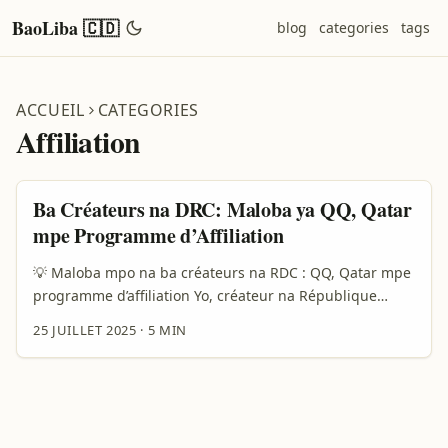
BaoLiba 🇨🇩
blog
categories
tags
ACCUEIL
CATEGORIES
Affiliation
Ba Créateurs na DRC: Maloba ya QQ, Qatar
mpe Programme d’Affiliation
💡 Maloba mpo na ba créateurs na RDC : QQ, Qatar mpe
programme d’affiliation Yo, créateur na République
Démocratique du Congo, olingi kozwa mbongo na
25 JUILLET 2025
·
5 MIN
contenu na yo? Oyo ezali article mpo na yo. Soki oyebi
ete plateforme oyo bazo lobi koloba “QQ” ezali na Qatar
mpe ezali kopesa ba créateurs nzela ya kosomba ba
produits mpe kozwa commission na programme
d’affiliation, tokosolola lisusu ndenge okoki kobanda na