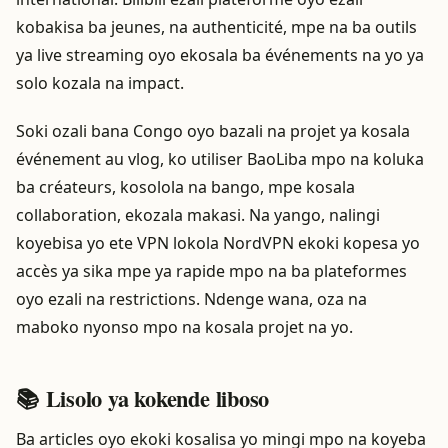
kobakisa ba jeunes, na authenticité, mpe na ba outils
ya live streaming oyo ekosala ba événements na yo ya
solo kozala na impact.
Soki ozali bana Congo oyo bazali na projet ya kosala
événement au vlog, ko utiliser BaoLiba mpo na koluka
ba créateurs, kosolola na bango, mpe kosala
collaboration, ekozala makasi. Na yango, nalingi
koyebisa yo ete VPN lokola NordVPN ekoki kopesa yo
accès ya sika mpe ya rapide mpo na ba plateformes
oyo ezali na restrictions. Ndenge wana, oza na
maboko nyonso mpo na kosala projet na yo.
📚 Lisolo ya kokende liboso
Ba articles oyo ekoki kosalisa yo mingi mpo na koyeba