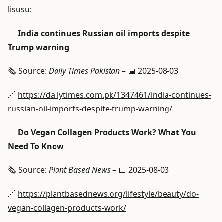
lisusu:
🔸
India continues Russian oil imports despite
Trump warning
🗞️ Source:
Daily Times Pakistan
– 📅 2025-08-03
🔗
https://dailytimes.com.pk/1347461/india-continues-
russian-oil-imports-despite-trump-warning/
🔸
Do Vegan Collagen Products Work? What You
Need To Know
🗞️ Source:
Plant Based News
– 📅 2025-08-03
🔗
https://plantbasednews.org/lifestyle/beauty/do-
vegan-collagen-products-work/