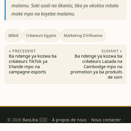
malamu. Soki ozali na likanisi, tika yo okotisa mbala
moke mpo na koyeba malamu.
Bilibili
Créateurs Egypte
Marketing D'influence
« PRECEDENT
SUIVANT »
Ba ndenge ya kozwa ba
Ba ndenge ya kozwa ba
créateurs TikTok ya
créateurs Lazada na
Irlande mpo na
Cambodge mpo na
campagne esports
promotion ya ba produits
de soin
© 2026
BaoLiba 🇨🇩
·
À propos de nous
·
Nous contacter
·
Politique de confidentialité
·
Conditions d’utilisation