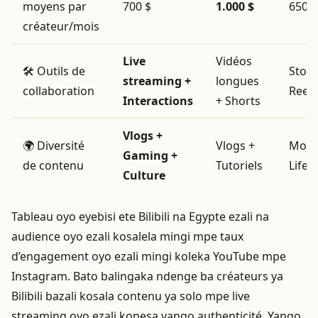
moyens par
700 $
1.000 $
650 $
créateur/mois
Live
Vidéos
🛠️ Outils de
Stori
streaming +
longues
collaboration
Reels
Interactions
+ Shorts
Vlogs +
🌍 Diversité
Vlogs +
Mode
Gaming +
de contenu
Tutoriels
Lifes
Culture
Tableau oyo eyebisi ete Bilibili na Egypte ezali na
audience oyo ezali kosalela mingi mpe taux
d’engagement oyo ezali mingi koleka YouTube mpe
Instagram. Bato balingaka ndenge ba créateurs ya
Bilibili bazali kosala contenu ya solo mpe live
streaming oyo ezali kopesa yango authenticité. Yango