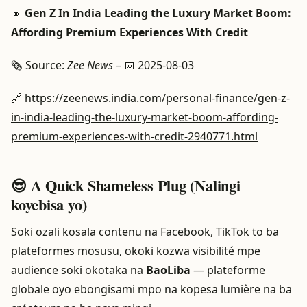
🔸
Gen Z In India Leading the Luxury Market Boom:
Affording Premium Experiences With Credit
🗞️ Source:
Zee News
– 📅 2025-08-03
🔗
https://zeenews.india.com/personal-finance/gen-z-
in-india-leading-the-luxury-market-boom-affording-
premium-experiences-with-credit-2940771.html
😎 A Quick Shameless Plug (Nalingi
koyebisa yo)
Soki ozali kosala contenu na Facebook, TikTok to ba
plateformes mosusu, okoki kozwa visibilité mpe
audience soki okotaka na
BaoLiba
— plateforme
globale oyo ebongisami mpo na kopesa lumière na ba