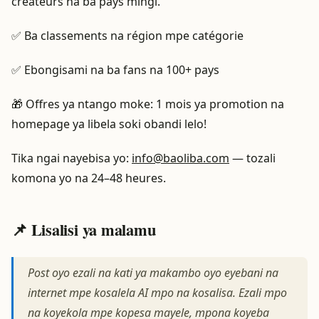
créateurs na ba pays mingi.
✅ Ba classements na région mpe catégorie
✅ Ebongisami na ba fans na 100+ pays
🎁 Offres ya ntango moke: 1 mois ya promotion na
homepage ya libela soki obandi lelo!
Tika ngai nayebisa yo:
info@baoliba.com
— tozali
komona yo na 24–48 heures.
📌 Lisalisi ya malamu
Post oyo ezali na kati ya makambo oyo eyebani na
internet mpe kosalela AI mpo na kosalisa. Ezali mpo
na koyekola mpe kopesa mayele, mpona koyeba