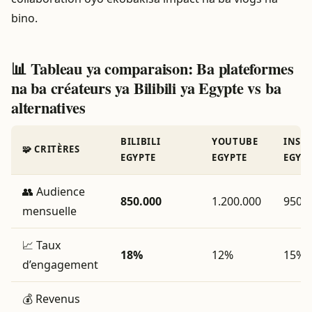
bino.
📊 Tableau ya comparaison: Ba plateformes
na ba créateurs ya Bilibili ya Egypte vs ba
alternatives
BILIBILI
YOUTUBE
INST
🧩 CRITÈRES
EGYPTE
EGYPTE
EGYP
👥 Audience
850.000
1.200.000
950.
mensuelle
📈 Taux
18%
12%
15%
d’engagement
💰 Revenus