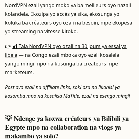
NordVPN ezali yango moko ya ba meilleurs oyo nazali
kolandela. Ekozipa yo accès ya sika, ekosunga yo
koluka ba créateurs oyo ozali na besoin, mpe ekopesa
yo streaming na vitesse kitoko.
👉
🔐 Tala NordVPN oyo ozali na 30 jours ya essai ya
libela
— na Congo ezali mboka oyo ezali kosalela
yango mingi mpo na kosunga ba créateurs mpe
marketeurs.
Post oyo ezali na affiliate links, soki oza na likanisi ya
kosomba mpo na kosalisa MaTitie, ezali na esengo mingi!
💡 Ndenge ya kozwa créateurs ya Bilibili ya
Egypte mpo na collaboration na vlogs ya
makambo ya solo?